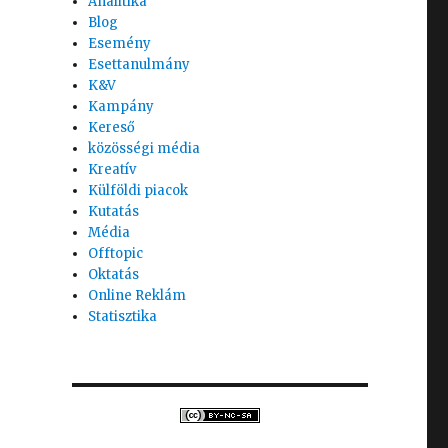
Analitika
Blog
Esemény
Esettanulmány
K&V
Kampány
Kereső
közösségi média
Kreatív
Külföldi piacok
Kutatás
Média
Offtopic
Oktatás
Online Reklám
Statisztika