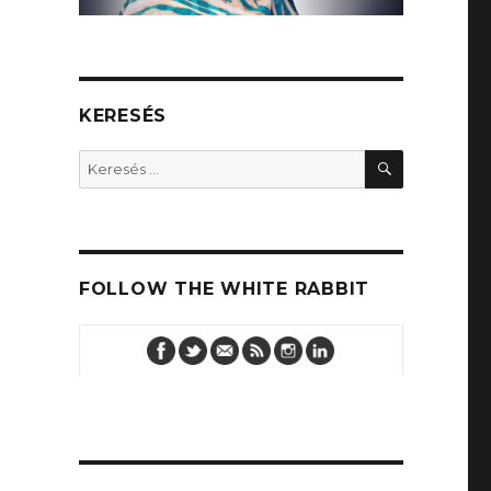
KERESÉS
KERESÉS
Keresés
a
következő
kifejezésre:
FOLLOW THE WHITE RABBIT