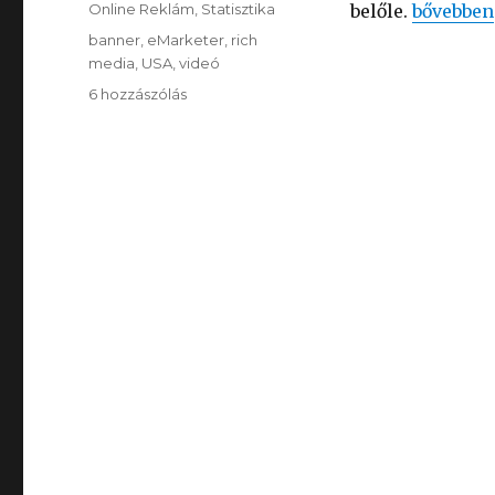
Online Reklám
,
Statisztika
belőle.
“A displa
bővebben
Címke
banner
,
eMarketer
,
rich
media
,
USA
,
videó
6 hozzászólás
A
display
piac
trendjei
című
bejegyzéshez