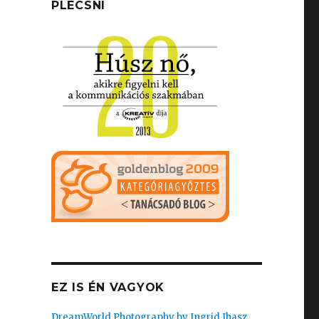
PLECSNI
EZ IS ÉN VAGYOK
DreamWorld Photography by Ingrid Ihasz