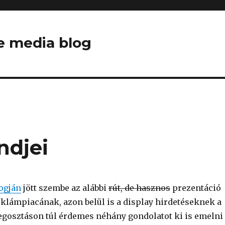
ne media blog
ndjei
ogján
jött szembe az alábbi
rút, de hasznos
prezentáció
eklámpiacának, azon belül is a display hirdetéseknek a
megosztáson túl érdemes néhány gondolatot ki is emelni