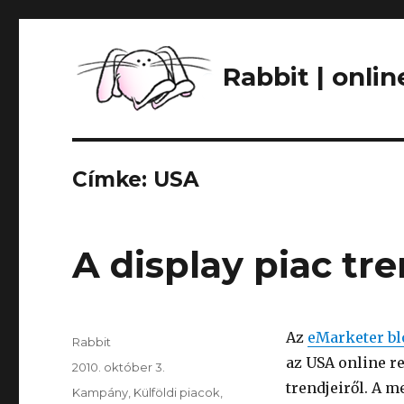
Rabbit | onli
Címke: USA
A display piac tre
Az
eMarketer bl
Szerző
Rabbit
az USA online r
Közzétéve
2010. október 3.
trendjeiről. A 
Kategória
Kampány
,
Külföldi piacok
,