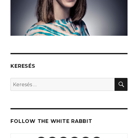
KERESÉS
KER
Keresés
a
következő
kifejezésre:
FOLLOW THE WHITE RABBIT