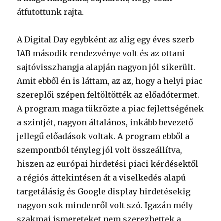
átfutottunk rajta.
A Digital Day egybként az alig egy éves szerb
IAB második rendezvénye volt és az ottani
sajtóvisszhangja alapján nagyon jól sikerült.
Amit ebből én is láttam, az az, hogy a helyi piac
szereplői szépen feltöltötték az előadótermet.
A program maga tükrözte a piac fejlettségének
a szintjét, nagyon általános, inkább bevezető
jellegű előadások voltak. A program ebből a
szempontból tényleg jól volt összeállítva,
hiszen az európai hirdetési piaci kérdésektől
a régiós áttekintésen át a viselkedés alapú
targetálásig és Google display hirdetésekig
nagyon sok mindenről volt szó. Igazán mély
szakmai ismereteket nem szerezhettek a