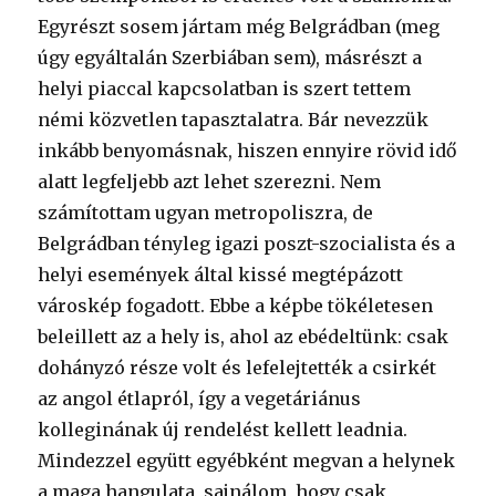
Egyrészt sosem jártam még Belgrádban (meg
úgy egyáltalán Szerbiában sem), másrészt a
helyi piaccal kapcsolatban is szert tettem
némi közvetlen tapasztalatra. Bár nevezzük
inkább benyomásnak, hiszen ennyire rövid idő
alatt legfeljebb azt lehet szerezni. Nem
számítottam ugyan metropoliszra, de
Belgrádban tényleg igazi poszt-szocialista és a
helyi események által kissé megtépázott
városkép fogadott. Ebbe a képbe tökéletesen
beleillett az a hely is, ahol az ebédeltünk: csak
dohányzó része volt és lefelejtették a csirkét
az angol étlapról, így a vegetáriánus
kolleginának új rendelést kellett leadnia.
Mindezzel együtt egyébként megvan a helynek
a maga hangulata, sajnálom, hogy csak