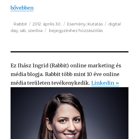
“IAB Serbia: Digital Day 2012”
bővebben
Szerző
Rabbit
Közzétéve
2012. április 30.
Kategória
Esemény
,
Kutatás
Címke
digital
day
,
iab
,
szerbia
IAB
bejegyzéshez hozzászólás
Serbia:
Digital
Day
2012
Ez Ihász Ingrid (Rabbit) online marketing és
média blogja. Rabbit több mint 10 éve online
média területen tevékenykedik.
Linkedin »