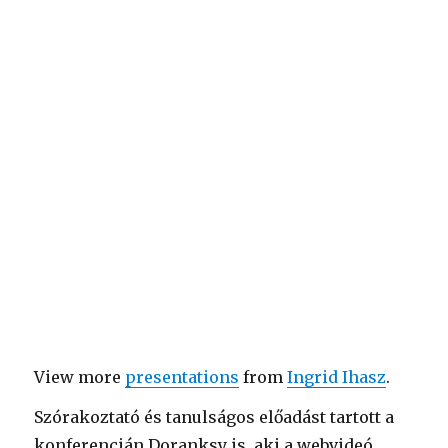
View more
presentations
from
Ingrid Ihasz
.
Szórakoztató és tanulságos előadást tartott a
konferencián Doranksy is, aki a webvideó