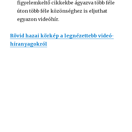
figyelemkeltő cikkekbe ágyazva több féle
úton több féle közönséghez is eljuthat
egyazon videóhír.
Rövid hazai körkép a legnézettebb videó-
híranyagokról