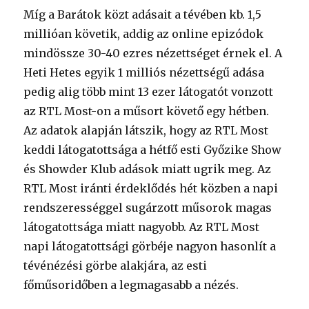
Míg a Barátok közt adásait a tévében kb. 1,5
millióan követik, addig az online epizódok
mindössze 30-40 ezres nézettséget érnek el. A
Heti Hetes egyik 1 milliós nézettségű adása
pedig alig több mint 13 ezer látogatót vonzott
az RTL Most-on a műsort követő egy hétben.
Az adatok alapján látszik, hogy az RTL Most
keddi látogatottsága a hétfő esti Győzike Show
és Showder Klub adások miatt ugrik meg. Az
RTL Most iránti érdeklődés hét közben a napi
rendszerességgel sugárzott műsorok magas
látogatottsága miatt nagyobb. Az RTL Most
napi látogatottsági görbéje nagyon hasonlít a
tévénézési görbe alakjára, az esti
főműsoridőben a legmagasabb a nézés.