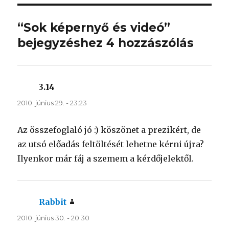
“Sok képernyő és videó”
bejegyzéshez 4 hozzászólás
3.14
szerint:
2010. június 29. - 23:23
Az összefoglaló jó :) köszönet a prezikért, de
az utsó előadás feltöltését lehetne kérni újra?
Ilyenkor már fáj a szemem a kérdőjelektől.
Rabbit
szerint:
2010. június 30. - 20:30