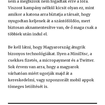
sem a megbízóik nem fogadtak erre a lóra.
Viszont kampány nélkül kicsit olyan ez, mint
amikor a katona arra bíztatja a társait, hogy
nyugodtan keljenek át a szántóföldön, mert
biztosan aknamentesítve van, de ő maga csak a
többiek után indul el.
Be kell látni, hogy Magyarország átugrik
bizonyos technológiákat. Ilyen a MiniDisc, a
csekkes fizetés, a micropayment és a Twitter.
Sok érvem van arra, hogy a magyarok
várhatóan miért ugorják majd át a
kereskedelmi, vagy szponzorált mobil appok
tömeges letöltését is.