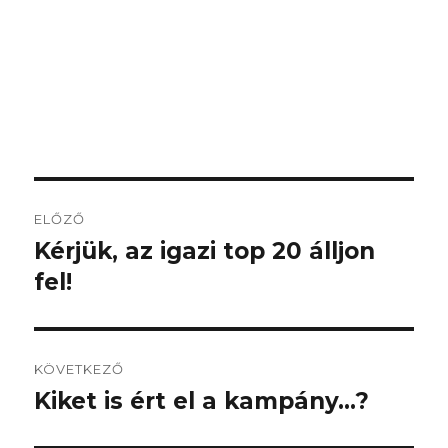
Bejegyzés
ELŐZŐ
navigáció
Kérjük, az igazi top 20 álljon
Korábbi
fel!
bejegyzés:
KÖVETKEZŐ
Kiket is ért el a kampány…?
Következő
bejegyzés: