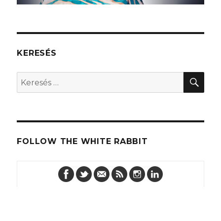
KERESÉS
KER
Keresés
a
következő
kifejezésre:
FOLLOW THE WHITE RABBIT