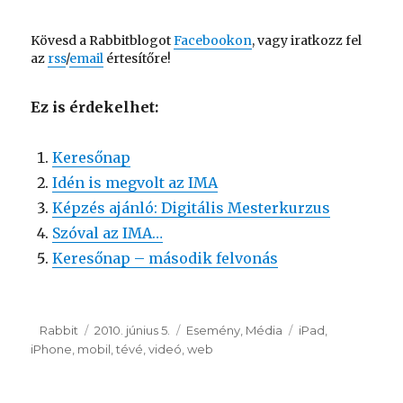
Kövesd a Rabbitblogot
Facebookon
, vagy iratkozz fel
az
rss
/
email
értesítőre!
Ez is érdekelhet:
Keresőnap
Idén is megvolt az IMA
Képzés ajánló: Digitális Mesterkurzus
Szóval az IMA…
Keresőnap – második felvonás
Szerző
Rabbit
Közzétéve
2010. június 5.
Kategória
Esemény
,
Média
Címke
iPad
,
iPhone
,
mobil
,
tévé
,
videó
,
web