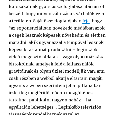
korszakainak gyors összefoglalása után arról
beszélt, hogy milyen változások várhatók ezen
a területen. Saját összefoglalójában
írja
, hogy
“az exponenciálisan növekedő médiában azok
a cégek lesznek képesek növekedni és életben
maradni, akik ugyanazzal a tempóval lesznek
képesek tartalmat produkálni – leginkább
videó megosztó oldalak -, vagy olyan márkákat
birtokolnak, amelyek felé a felhasználók
gravitálnak és olyan üzleti modelljük van, ami
csak részben a webből akarja eltartani magát,
ugyanis a weben szerintem jelen pillanatban
üzletileg megtérülő módon mozgóképes
tartalmat publikálni nagyon nehéz – ha
egyáltalán lehetséges -. Leginkább televíziós
társaságok rendelkeznek azzal az