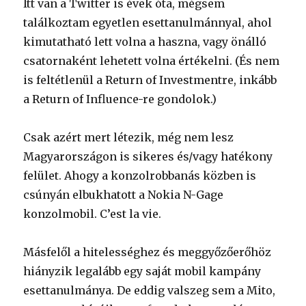
Itt van a Twitter is évek óta, mégsem
találkoztam egyetlen esettanulmánnyal, ahol
kimutatható lett volna a haszna, vagy önálló
csatornaként lehetett volna értékelni. (És nem
is feltétlenül a Return of Investmentre, inkább
a Return of Influence-re gondolok.)
Csak azért mert létezik, még nem lesz
Magyarországon is sikeres és/vagy hatékony
felület. Ahogy a konzolrobbanás közben is
csúnyán elbukhatott a Nokia N-Gage
konzolmobil. C’est la vie.
Másfelől a hitelességhez és meggyőzőerőhöz
hiányzik legalább egy saját mobil kampány
esettanulmánya. De eddig valszeg sem a Mito,