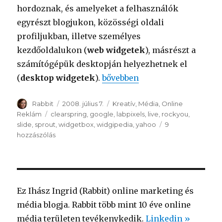
hordoznak, és amelyeket a felhasználók
egyrészt blogjukon, közösségi oldali
profiljukban, illetve személyes
kezdőoldalukon (
web widgetek
), másrészt a
számítógépük desktopján helyezhetnek el
(
desktop widgetek
).
“Fogjátok és widgetek”
bővebben
Szerző
Rabbit
Közzétéve
2008. július 7.
Kategória
Kreatív
,
Média
,
Online
Reklám
Címke
clearspring
,
google
,
labpixels
,
live
,
rockyou
,
slide
,
sprout
,
widgetbox
,
widgipedia
,
yahoo
9
hozzászólás
Fogjátok
és
widgetek
című
bejegyzéshez
Ez Ihász Ingrid (Rabbit) online marketing és
média blogja. Rabbit több mint 10 éve online
média területen tevékenykedik.
Linkedin »