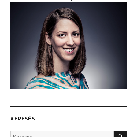
KERESÉS
KER
Keresés