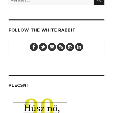
a
következő
kifejezésre:
FOLLOW THE WHITE RABBIT
PLECSNI