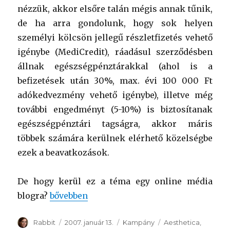
nézzük, akkor elsőre talán mégis annak tűnik,
de ha arra gondolunk, hogy sok helyen
személyi kölcsön jellegű részletfizetés vehető
igénybe (MediCredit), ráadásul szerződésben
állnak egészségpénztárakkal (ahol is a
befizetések után 30%, max. évi 100 000 Ft
adókedvezmény vehető igénybe), illetve még
további engedményt (5-10%) is biztosítanak
egészségpénztári tagságra, akkor máris
többek számára kerülnek elérhető közelségbe
ezek a beavatkozások.
De hogy kerül ez a téma egy online média
blogra?
“Plasztika a neten”
bővebben
Szerző
Rabbit
Közzétéve
2007. január 13.
Kategória
Kampány
Címke
Aesthetica
,