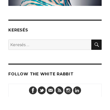
KERESÉS
KER
Keresés
a
következő
kifejezésre:
FOLLOW THE WHITE RABBIT