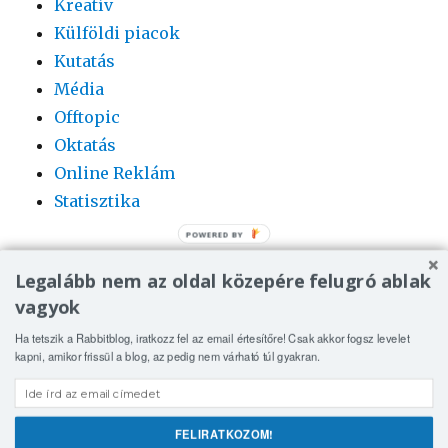
Kreatív
Külföldi piacok
Kutatás
Média
Offtopic
Oktatás
Online Reklám
Statisztika
POWERED BY
Legalább nem az oldal közepére felugró ablak
vagyok
Ha tetszik a Rabbitblog, iratkozz fel az email értesítőre! Csak akkor fogsz levelet
kapni, amikor frissül a blog, az pedig nem várható túl gyakran.
Rabbit | online media blog
Köszönjük WordPress!
FELIRATKOZOM!
Oszd meg!