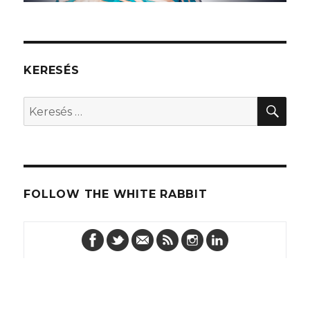
KERESÉS
KER
Keresés
a
következő
kifejezésre:
FOLLOW THE WHITE RABBIT