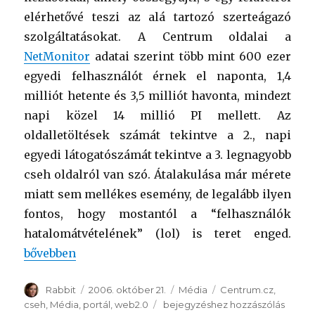
elérhetővé teszi az alá tartozó szerteágazó
szolgáltatásokat. A Centrum oldalai a
NetMonitor
adatai szerint több mint 600 ezer
egyedi felhasználót érnek el naponta, 1,4
milliót hetente és 3,5 milliót havonta, mindezt
napi közel 14 millió PI mellett. Az
oldalletöltések számát tekintve a 2., napi
egyedi látogatószámát tekintve a 3. legnagyobb
cseh oldalról van szó. Átalakulása már mérete
miatt sem mellékes esemény, de legalább ilyen
fontos, hogy mostantól a “felhasználók
hatalomátvételének” (lol) is teret enged.
“Centrum(.cz)ban a felhasználó”
bővebben
Szerző
Rabbit
Közzétéve
2006. október 21.
Kategória
Média
Címke
Centrum.cz
,
cseh
,
Média
,
portál
,
web2.0
Centrum(.cz)ban
bejegyzéshez hozzászólás