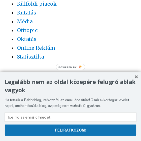
Külföldi piacok
Kutatás
Média
Offtopic
Oktatás
Online Reklám
Statisztika
Legalább nem az oldal közepére felugró ablak
vagyok
Ha tetszik a Rabbitblog, iratkozz fel az email értesítőre! Csak akkor fogsz levelet
kapni, amikor frissül a blog, az pedig nem várható túl gyakran.
Rabbit | online media blog
Köszönjük WordPress!
FELIRATKOZOM!
Oszd meg!