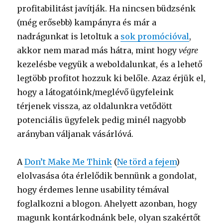
profitabilitást javítják. Ha nincsen büdzsénk
(még erősebb) kampányra és már a
nadrágunkat is letoltuk a
sok promócióval
,
akkor nem marad más hátra, mint hogy
végre
kezelésbe vegyük a weboldalunkat, és a lehető
legtöbb profitot hozzuk ki belőle. Azaz érjük el,
hogy a látogatóink/meglévő ügyfeleink
térjenek vissza, az oldalunkra vetődött
potenciális ügyfelek pedig minél nagyobb
arányban váljanak vásárlóvá.
A
Don’t Make Me Think
(
Ne törd a fejem
)
elolvasása óta érlelődik bennünk a gondolat,
hogy érdemes lenne usability témával
foglalkozni a blogon. Ahelyett azonban, hogy
magunk kontárkodnánk bele, olyan szakértőt