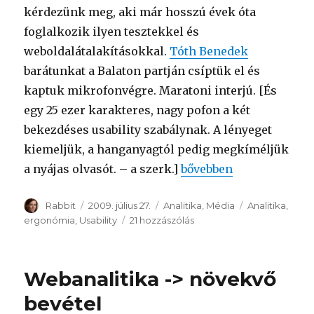
kérdezünk meg, aki már hosszú évek óta
foglalkozik ilyen tesztekkel és
weboldalátalakításokkal.
Tóth Benedek
barátunkat a Balaton partján csíptük el és
kaptuk mikrofonvégre. Maratoni interjú. [És
egy 25 ezer karakteres, nagy pofon a két
bekezdéses usability szabálynak. A lényeget
kiemeljük, a hanganyagtól pedig megkíméljük
a nyájas olvasót. – a szerk.]
“Profitabilitás és usabil
bővebben
Szerző
Rabbit
Közzétéve
2009. július 27.
Kategória
Analitika
,
Média
Címke
Analitika
,
ergonómia
,
Usability
21 hozzászólás
Profitabilitás
és
usability
című
Webanalitika -> növekvő
bejegyzéshez
bevétel