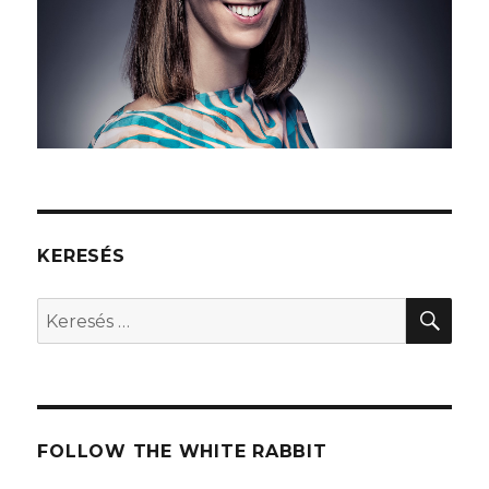
KERESÉS
KER
Keresés
a
következő
kifejezésre:
FOLLOW THE WHITE RABBIT