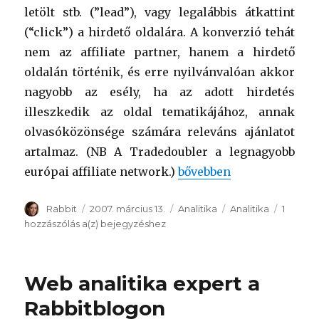
letölt stb. (”lead”), vagy legalábbis átkattint
(“click”) a hirdető oldalára. A konverzió tehát
nem az affiliate partner, hanem a hirdető
oldalán történik, és erre nyilvánvalóan akkor
nagyobb az esély, ha az adott hirdetés
illeszkedik az oldal tematikájához, annak
olvasóközönsége számára releváns ajánlatot
artalmaz. (NB A Tradedoubler a legnagyobb
európai affiliate network.)
“Webanalitika -> növekv
bővebben
Szerző
Rabbit
Közzétéve
2007. március 13.
Kategória
Analitika
Címke
Analitika
1
hozzászólás a(z)
Webanalitika
bejegyzéshez
-
>
növekvő
Web analitika expert a
bevétel
Rabbitblogon