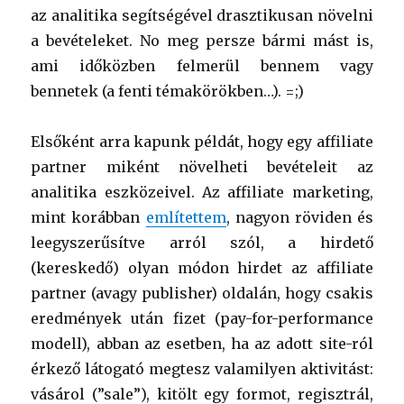
az analitika segítségével drasztikusan növelni
a bevételeket. No meg persze bármi mást is,
ami időközben felmerül bennem vagy
bennetek (a fenti témakörökben…). =;)
Elsőként arra kapunk példát, hogy egy affiliate
partner miként növelheti bevételeit az
analitika eszközeivel. Az affiliate marketing,
mint korábban
említettem
, nagyon röviden és
leegyszerűsítve arról szól, a hirdető
(kereskedő) olyan módon hirdet az affiliate
partner (avagy publisher) oldalán, hogy csakis
eredmények után fizet (pay-for-performance
modell), abban az esetben, ha az adott site-ról
érkező látogató megtesz valamilyen aktivitást:
vásárol (”sale”), kitölt egy formot, regisztrál,