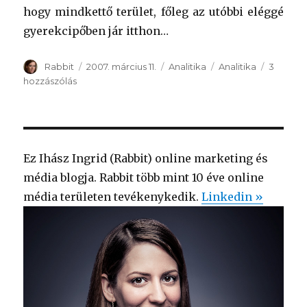
hogy mindkettő terület, főleg az utóbbi eléggé
gyerekcipőben jár itthon…
Szerző
Rabbit
Közzétéve
2007. március 11.
Kategória
Analitika
Címke
Analitika
3
hozzászólás
Web
analitika
expert
a
Rabbitblogon
című
Ez Ihász Ingrid (Rabbit) online marketing és
bejegyzéshez
média blogja. Rabbit több mint 10 éve online
média területen tevékenykedik.
Linkedin »