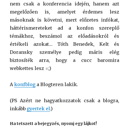
nem csak a konferencia idején, hanem azt
megelőzően is, amelyet érdemes lesz
másoknak is követni, mert előzetes infókat,
háttérismereteket ad a konfon szereplő
témákhoz, beszámol az előadásokról és
értékeli azokat… Tóth Benedek, Kelt és
Doransky személye pedig máris elég
biztosíték arra, hogy a cucc baromira
webkettes lesz =;)
A
konfblog
a Blogteren lakik.
(PS Azért ne hagyatkozzatok csak a blogra,
inkább
gyertek el
.)
Ha tetszett a bejegyzés, nyomj egy lájkot!