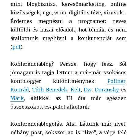
mint blogbiznisz, keresőmarketing, online
közösségek, ugc, wom, digitális tévé, vírusok…
Érdemes megnézni a programot: neves
külföldi és hazai előadók, hot témák, és nem
átallottunk meghívni a konkurenciát sem
(
pdf
).
Konferenciablog? Persze, hogy lesz. Sőt
jómagam is tagja lettem a már-már szokásos
konfblogger különítménynek:
Pollner
,
Konrád
,
Tóth Benedek
,
Kelt
,
Dw
,
Doransky
és
Márk
, akikkel az IH óta már egészen
összeszokott csapatot alkotunk.
Konferenciablogolás. Aha. Láttunk már ilyet:
néhány post, sokszor az is “live”, a vége felé