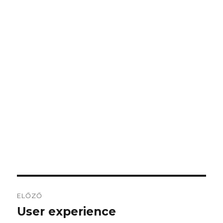
Bejegyzés
ELŐZŐ
navigáció
User experience
Korábbi