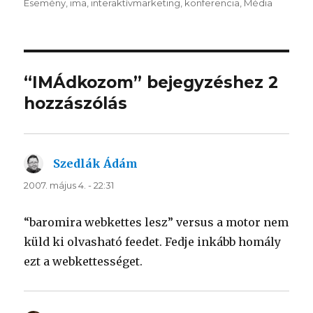
Esemény
,
ima
,
interaktívmarketing
,
konferencia
,
Média
“IMÁdkozom” bejegyzéshez 2
hozzászólás
Szedlák Ádám
szerint:
2007. május 4. - 22:31
“baromira webkettes lesz” versus a motor nem
küld ki olvasható feedet. Fedje inkább homály
ezt a webkettességet.