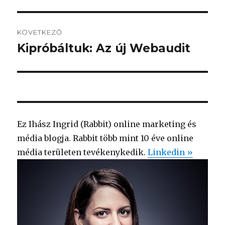
bejegyzés:
KÖVETKEZŐ
Kipróbáltuk: Az új Webaudit
Következő
bejegyzés:
Ez Ihász Ingrid (Rabbit) online marketing és
média blogja. Rabbit több mint 10 éve online
média területen tevékenykedik.
Linkedin »