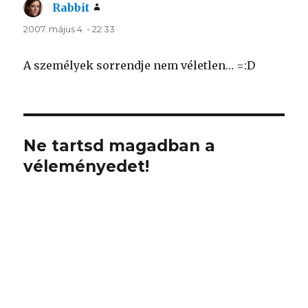
Rabbit
szerint:
2007. május 4. - 22:33
A személyek sorrendje nem véletlen… =:D
Ne tartsd magadban a
véleményedet!