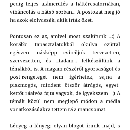
pedig teljes alámerülés a háttércsatornában,
viháncolás a hátsó sorban… A postokat meg jó
ha azok elolvassák, akik írták őket.
Pontosan ez az, amivel most szakítunk =:) A
korábbi tapasztalatokból okulva ezúttal
egészen másképp csináljuk: tervezetten,
szervezetten, és …tadam… felkészülünk a
témákból is. A magam részéről gyorsaságot és
post-rengeteget nem ígérhetek, sajna a
piszmogós, mindent ötször átrágós, egyet-
kettőt ráalvós fajta vagyok, de igyekszem =:) A
témák közül nem meglepő módon a média
vonatkozásúakra tettem rá a mancsomat.
Lényeg a lényeg: olyan blogot írunk majd, s