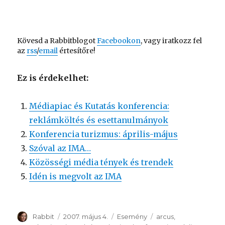
Kövesd a Rabbitblogot
Facebookon
, vagy iratkozz fel
az
rss
/
email
értesítőre!
Ez is érdekelhet:
Médiapiac és Kutatás konferencia:
reklámköltés és esettanulmányok
Konferencia turizmus: április-május
Szóval az IMA…
Közösségi média tények és trendek
Idén is megvolt az IMA
Szerző
Rabbit
Közzétéve
2007. május 4.
Kategória
Esemény
Címke
arcus
,