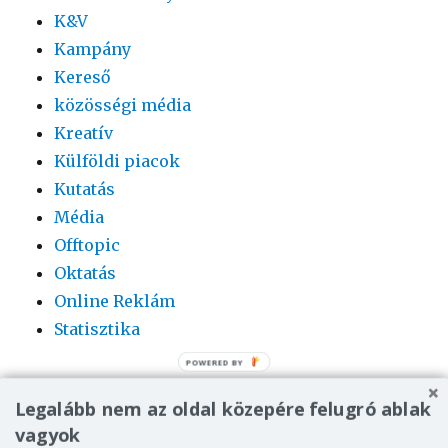
K&V
Kampány
Kereső
közösségi média
Kreatív
Külföldi piacok
Kutatás
Média
Offtopic
Oktatás
Online Reklám
Statisztika
POWERED
BY
Legalább nem az oldal közepére felugró ablak
vagyok