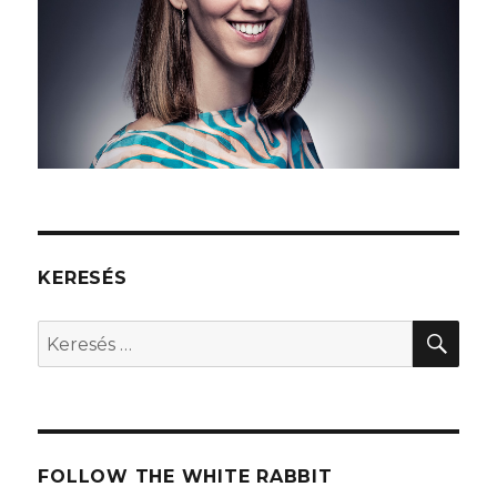
KERESÉS
KER
Keresés
a
következő
kifejezésre:
FOLLOW THE WHITE RABBIT