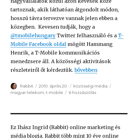
nagyvállalatok közül azon kevesek közé
tartoznak, akik láthatóan átgondolt módon,
hosszú távra tervezve vannak jelen ebben a
közegben. Kevesen tudják, hogy a
@tmobilehungary
Twitter felhasználó és a
T-
Mobile Facebook oldal
mögött Hammang
Henrik, a T-Mobile kommunikációs
menedzsere áll. A közösségi aktivitások
részleteiről őt kérdeztük.
“Hazai nagyvállalatok a 
bővebben
Szerző
Rabbit
Közzétéve
2010. április 20.
Kategória
közösségi média
Címke
magyar telekom
,
t-mobile
6 hozzászólás
Hazai
nagyvállalatok
a
közösségi
médiában:
T-
Ez Ihász Ingrid (Rabbit) online marketing és
Mobile
média blogja. Rabbit több mint 10 éve online
című