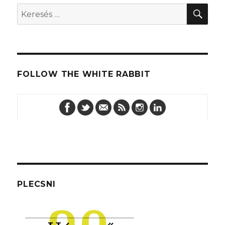
KER
Keresés
a
következő
kifejezésre:
FOLLOW THE WHITE RABBIT
PLECSNI