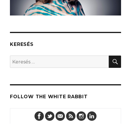
KERESÉS
KER
Keresés
a
következő
kifejezésre:
FOLLOW THE WHITE RABBIT