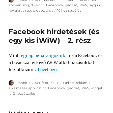
appvertising
,
division3
,
Facebook
,
gadget
,
iWiW
,
raygun
,
revision
,
virgo
,
widget
,
wish
10 hozzászólás
Tolongás
az
appok
piacán
Facebook hirdetések (és
című
bejegyzéshez
egy kis iWiW) – 2. rész
Mint
tegnap beharangoztuk
, ma a Facebook és
a tavasszal érkező iWiW alkalmazásokkal
foglalkozunk.
“Facebook hirdetések (és egy kis iWi
bővebben
Szerző
Rabbit
Közzétéve
2009. február 18.
Kategória
Online Reklám
Címke
alkalmazás
,
application
,
Facebook
,
gadget
,
iWiW
,
widget
2 hozzászólás
Facebook
hirdetések
(és
egy