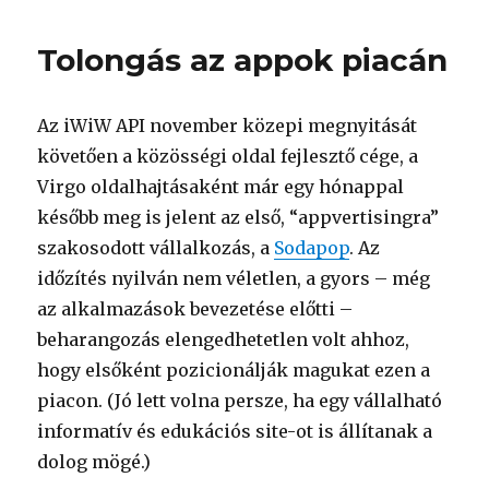
vs.
hirdetések
Tolongás az appok piacán
című
bejegyzéshez
Az iWiW API november közepi megnyitását
követően a közösségi oldal fejlesztő cége, a
Virgo oldalhajtásaként már egy hónappal
később meg is jelent az első, “appvertisingra”
szakosodott vállalkozás, a
Sodapop
. Az
időzítés nyilván nem véletlen, a gyors – még
az alkalmazások bevezetése előtti –
beharangozás elengedhetetlen volt ahhoz,
hogy elsőként pozicionálják magukat ezen a
piacon. (Jó lett volna persze, ha egy vállalható
informatív és edukációs site-ot is állítanak a
dolog mögé.)