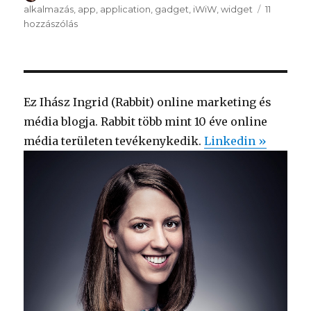
alkalmazás
,
app
,
application
,
gadget
,
iWiW
,
widget
11
hozzászólás
iWiW
alkalmazások
című
bejegyzéshez
Ez Ihász Ingrid (Rabbit) online marketing és
média blogja. Rabbit több mint 10 éve online
média területen tevékenykedik.
Linkedin »