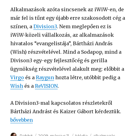
Alkalmazások azóta sincsenek az iWiW-en, de
már fel is tűnt egy újabb erre szakosodott cég a
színen, a
Division3
. Nem meglepően ez is
iWiW-közeli vállalkozás, az alkalmazások
hivatalos “evangelistája”, Bártházi András
(Wish) részvételével. Mind a Sodapop, mind a
Divison3 egy-egy fejlesztőcég és gerilla
ügynökség részvételével alakult meg: előbbit a
Virgo
és a
Raygun
hozta létre, utóbbit pedig a
Wish
és a
ReVISION
.
A Division3-mal kapcsolatos részletekről
Bártházi Andrást és Kaizer Gábort kérdeztük.
“Tolongás az appok piacán”
bővebben
Szerző
Rabbit
Közzétéve
2009. március 11.
Kategória
Média
Címke
alkalmazás
,