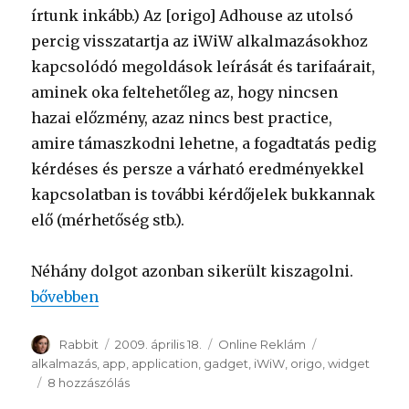
írtunk inkább.) Az [origo] Adhouse az utolsó
percig visszatartja az iWiW alkalmazásokhoz
kapcsolódó megoldások leírását és tarifaárait,
aminek oka feltehetőleg az, hogy nincsen
hazai előzmény, azaz nincs best practice,
amire támaszkodni lehetne, a fogadtatás pedig
kérdéses és persze a várható eredményekkel
kapcsolatban is további kérdőjelek bukkannak
elő (mérhetőség stb.).
Néhány dolgot azonban sikerült kiszagolni.
“iWiW API vs. hirdetések”
bővebben
Szerző
Rabbit
Közzétéve
2009. április 18.
Kategória
Online Reklám
Címke
alkalmazás
,
app
,
application
,
gadget
,
iWiW
,
origo
,
widget
8 hozzászólás
iWiW
API