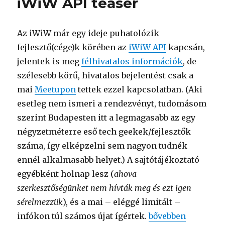
iWiW API teaser
kis
iWiW)
–
Az iWiW már egy ideje puhatolózik
2.
rész
fejlesztő(cége)k körében az
iWiW API
kapcsán,
című
jelentek is meg
félhivatalos információk
, de
bejegyzéshez
szélesebb körű, hivatalos bejelentést csak a
mai
Meetupon
tettek ezzel kapcsolatban. (Aki
esetleg nem ismeri a rendezvényt, tudomásom
szerint Budapesten itt a legmagasabb az egy
négyzetméterre eső tech geekek/fejlesztők
száma, így elképzelni sem nagyon tudnék
ennél alkalmasabb helyet.) A sajtótájékoztató
egyébként holnap lesz (
ahova
szerkesztőségünket nem hívták meg és ezt igen
sérelmezzük
), és a mai – eléggé limitált –
infókon túl számos újat ígértek.
“iWiW API teaser”
bővebben