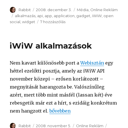
Szerző
Rabbit
Közzétéve
2008. december 3.
Kategória
Média
,
Online Reklám
Címke
alkalmazás
,
api
,
app
,
application
,
gadget
,
iWiW
,
open
social
,
widget
7 hozzászólás
iWiW
API
teaser
című
iWiW alkalmazások
bejegyzéshez
Nem kavart különösebb port a
Webisztán
egy
héttel ezelőtti posztja, amely az iWiW API
november közepi – erősen korlátozott –
megnyitását harangozta be. Valószínűleg
azért, mert több mint másfél (lassan két) éve
rebesgetik már ezt a hírt, s ezidáig konkrétum
nem hangzott el.
“iWiW alkalmazások”
bővebben
Szerző
Rabbit
Közzétéve
2008. november 5.
Kategória
Online Reklám
Címke