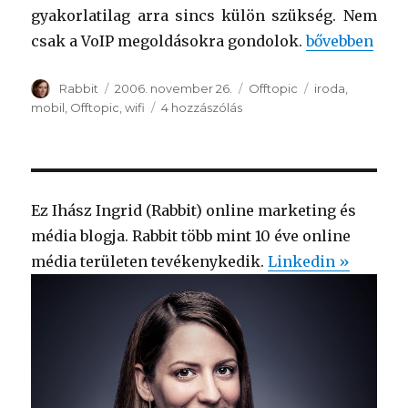
gyakorlatilag arra sincs külön szükség. Nem
csak a VoIP megoldásokra gondolok.
“Mobil iroda”
bővebben
Szerző
Rabbit
Közzétéve
2006. november 26.
Kategória
Offtopic
Címke
iroda
,
mobil
,
Offtopic
,
wifi
4 hozzászólás
Mobil
iroda
című
bejegyzéshez
Ez Ihász Ingrid (Rabbit) online marketing és
média blogja. Rabbit több mint 10 éve online
média területen tevékenykedik.
Linkedin »