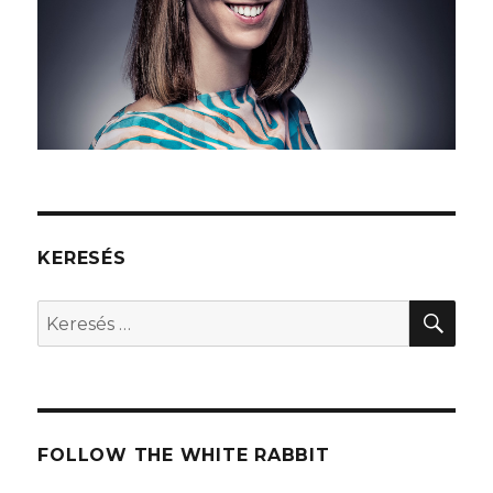
KERESÉS
KER
Keresés
a
következő
kifejezésre:
FOLLOW THE WHITE RABBIT